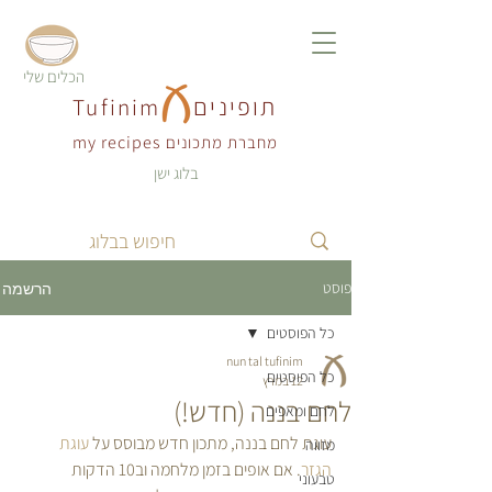
הכלים שלי
תופינים
Tufinim
my recipes
מחברת מתכונים
בלוג ישן
פוסט
הרשמה
כל הפוסטים
nun tal tufinim
כל הפוסטים
12 במרץ
לחם בננה (חדש!)
לחם ומאפים
עוגת לחם בננה, מתכון חדש מבוסס על 
עוגת 
מזווה
הגזר
. אם אופים בזמן מלחמה וב10 הדקות 
טבעוני